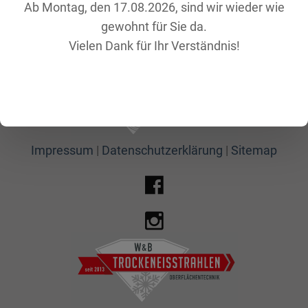
Ab Montag, den 17.08.2026, sind wir wieder wie
Felgen Restauration
zulassen möchten. Bitte beachten Sie, dass bei einer Ablehnung
gewohnt für Sie da.
womöglich nicht mehr alle Funktionalitäten der Seite zur
Unsere Webseite wird derzeit überarbeitet. Wir bitten um Ihr
Verfügung stehen.
Vielen Dank für Ihr Verständnis!
Verständnis.
Akzeptieren
Ablehnen
Weitere Informationen
|
Impressum
Impressum
|
Datenschutzerklärung
|
Sitemap